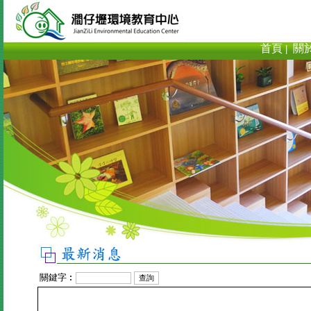
首頁
關
|
關鍵字︰